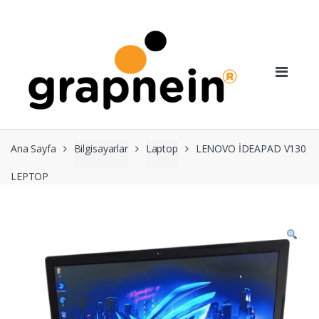
Skip
Skip
to
to
navigation
content
Ana Sayfa
Bilgisayarlar
Laptop
LENOVO İDEAPAD V130
LEPTOP