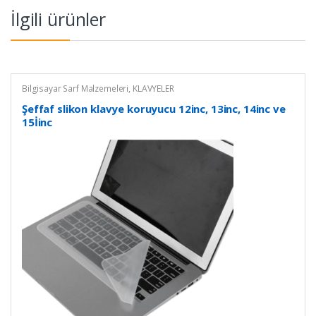
İlgili ürünler
Bilgisayar Sarf Malzemeleri
,
KLAVYELER
Şeffaf slikon klavye koruyucu 12inc, 13inc, 14inc ve
15İinc