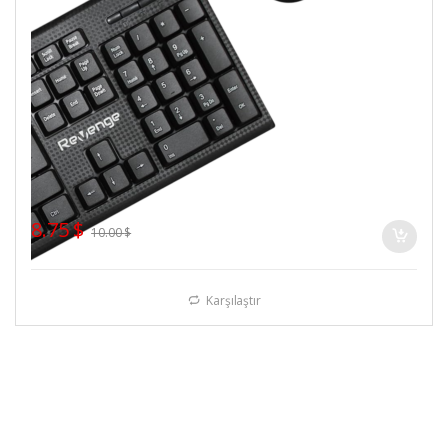
8.75
$
10.00
$
Karşılaştır