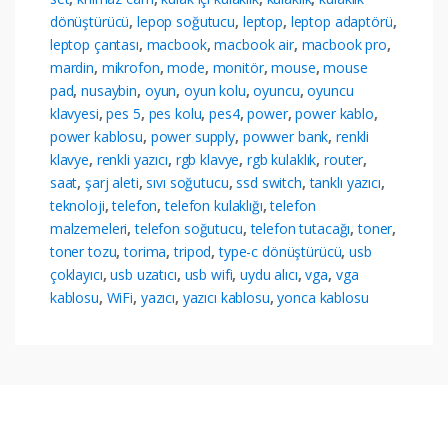
dönüştürücü
,
lepop soğutucu
,
leptop
,
leptop adaptörü
,
leptop çantası
,
macbook
,
macbook air
,
macbook pro
,
mardin
,
mikrofon
,
mode
,
monitör
,
mouse
,
mouse
pad
,
nusaybin
,
oyun
,
oyun kolu
,
oyuncu
,
oyuncu
klavyesi
,
pes 5
,
pes kolu
,
pes4
,
power
,
power kablo
,
power kablosu
,
power supply
,
powwer bank
,
renkli
klavye
,
renkli yazıcı
,
rgb klavye
,
rgb kulaklık
,
router
,
saat
,
şarj aleti
,
sıvı soğutucu
,
ssd switch
,
tanklı yazıcı
,
teknoloji
,
telefon
,
telefon kulaklığı
,
telefon
malzemeleri
,
telefon soğutucu
,
telefon tutacağı
,
toner
,
toner tozu
,
torima
,
tripod
,
type-c dönüştürücü
,
usb
çoklayıcı
,
usb uzatıcı
,
usb wifi
,
uydu alıcı
,
vga
,
vga
kablosu
,
WiFi
,
yazıcı
,
yazıcı kablosu
,
yonca kablosu