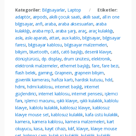
Kategoriler:
Bilgisayarlar
,
Laptop
Etiketler:
adaptör
,
airpods
,
akıllı çocuk saati
,
akıllı saat
,
all in one
bilgisayar
,
anfi
,
araba
,
araba aksesuarları
,
araba
kulaklığı
,
araba mp3
,
araba şarjı
,
araç
,
araç kulaklığı
,
askı
,
askı aparatı
,
attari
,
aux kablo
,
bilgisayar
,
bilgisayar
faresi
,
bilgisayar kablosu
,
bilgisayar malzemeleri
,
bilişim
,
bluetooth
,
cat6
,
cat6 başlığı
,
desenli klavye
,
dönüştürücü
,
dp. display
,
drum ünütesi
,
elektronik
,
elektronik malzemeler
,
ethernet başlığı
,
fare
,
fare bezi
,
flash belek
,
gaming
,
Grapnein
,
grapnein bilişim
,
güvenlik kamerası
,
hafıza kartı
,
hardisk kutusu
,
hdd
,
hdmi
,
hdmi kablosu
,
internet başlığ
,
internet
güçlendirici
,
internet kablosu
,
internet pensesi
,
işlemci
fanı
,
işlemci macunu
,
ışıklı klavye
,
ışıklı kulaklık
,
kablolu
klavye
,
kablolu kulaklık
,
kablosuz klavye
,
kablosuz
klavye mouse set
,
kablosuz kulaklık
,
kafa üstü kulaklık
,
kamera
,
kamera kablosu
,
kamera malzemeleri
,
kart
okuyucu
,
kasa
,
kayıt cihazı
,
kılıf
,
klavye
,
klavye mouse
set
,
krılmaz cam
,
kulak içi kulaklık
,
kulaklık
,
kulaklık